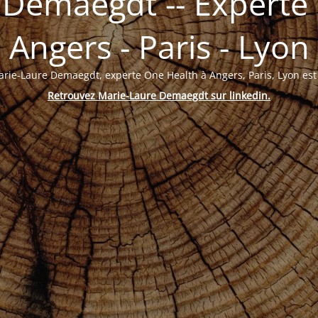
 Demaegdt -- Experte 
Angers - Paris - Lyon
arie-Laure Demaegdt, experte One Health à Angers, Paris, Lyon es
Retrouvez Marie-Laure Demaegdt sur linkedin
.