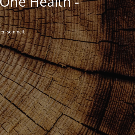
One Health -
t en sommeil.