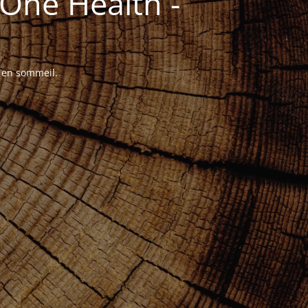
One Health -
t en sommeil.