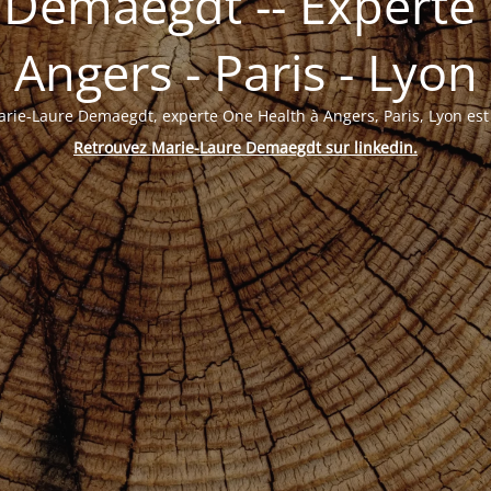
 Demaegdt -- Experte 
Angers - Paris - Lyon
arie-Laure Demaegdt, experte One Health à Angers, Paris, Lyon es
Retrouvez Marie-Laure Demaegdt sur linkedin
.