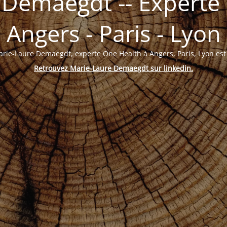
 Demaegdt -- Experte 
Angers - Paris - Lyon
arie-Laure Demaegdt, experte One Health à Angers, Paris, Lyon es
Retrouvez Marie-Laure Demaegdt sur linkedin
.