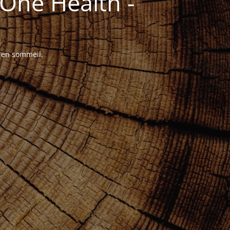
One Health -
t en sommeil.